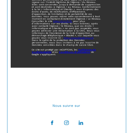
repose sur l'intérêt légitime de l'Agence / du Réseau.
Elles sont conservées jusqu'à demande de suppression
et sont destinées à l'Agence / au Réseau. Conformément
à la loi « informatique et libertés », vous disposez des
droits d’accès, de rectification, d’effacement,
d’opposition, de limitation et de portabilité de vos
données. Vous pouvez retirer votre consentement à tout
moment en contactant directement l’Agence / Le Réseau.
Consultez le site
https://cnil.fr/fr
pour plus
d’informations sur vos droits. Si vous estimez, après
avoir contacté l'Agence / le Réseau, que vos droits «
Informatique et Libertés » ne sont pas respectés, vous
pouvez adresser une réclamation à la CNIL. Nous vous
informons de l’existence de la liste d'opposition au
démarchage téléphonique « Bloctel », sur laquelle vous
pouvez vous inscrire ici :
https://www.bloctel.gouv.fr
.
Dans le cadre de la protection des Données
personnelles, nous vous invitons à ne pas inscrire de
Données sensibles dans le champ de saisie libre.
Ce site est protégé par reCAPTCHA, les
Politiques de
Confidentialité
et es
Conditions d'utilisation
de
Google s'appliquent.
Nous suivre sur