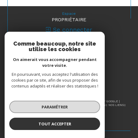
Espace
PROPRIÉTAIRE
Se connecter
Comme beaucoup, notre site
Nous
utilise les cookies
ADHÉRONS
On aimerait vous accompagner pendant
votre visite.
En poursuivant, vous acceptez l'utilisation des
cookies par ce site, afin de vous proposer des
contenus adaptés et réaliser des statistiques !
© 2026 | TOUS DROITS RÉSERVÉS | TRADUCTION POWERED BY GOOGLE |
NOS HONORAIRES
PLAN DU SITE
MENTIONS LÉGALES
ADMIN
NOS LIENS
PARAMÉTRER
POLITIQUE RGPD
COOKIES
TOUT ACCEPTER