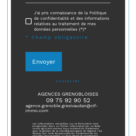
J'ai pris connaissance de la Politique
de confidentialité et des informations
relatives au traitement de mes
données personnelles (*)*
* Champ obligatoire
Envoyer
contacter
AGENCES GRENOBLOISES
09 75 92 90 52
agence.grenoble.gresivaudan@cif-
immo.com
Les informations recueillies sur ce formulaire sont
enregistrées dans un fichier informatisé par La Boite
Immo agissant comme Sous-traitant du traitement
pour la gestion de la clientèle/prospects de l'Agence / du
Réseau qui reste Responsable du Traitement de vos
Données personnelles. La base légale du traitement