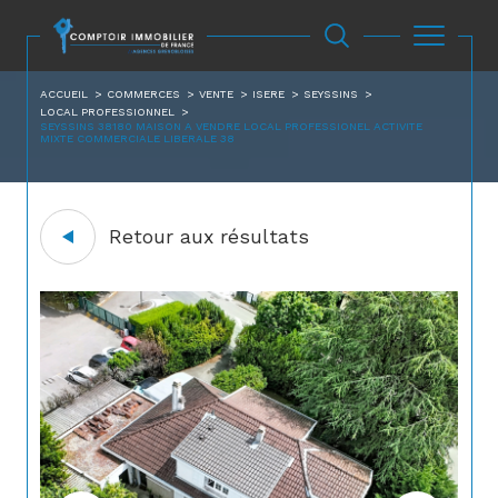
ACCUEIL
COMMERCES
VENTE
ISERE
SEYSSINS
LOCAL PROFESSIONNEL
SEYSSINS 38180 MAISON A VENDRE LOCAL PROFESSIONEL ACTIVITE
MIXTE COMMERCIALE LIBERALE 38
Retour aux résultats