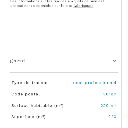
Les informations sur les risques auxquels ce bien est 
exposé sont disponibles sur le site 
Géorisques
général
TRAD_SIROCCO_Caracteristique
Valeurs
Type de transac
Local professionnel
Code postal
38180
Surface habitable (m²)
220 m²
Superficie (m²)
220