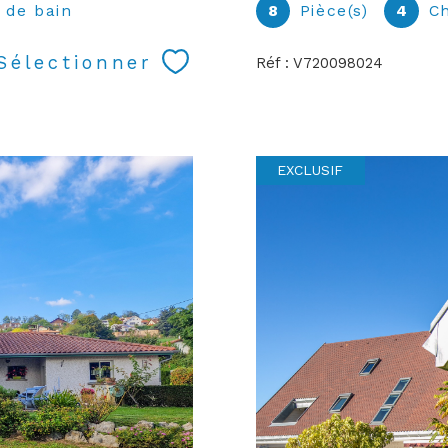
) de bain
8
Pièce(s)
4
C
Sélectionner
Réf : V720098024
EXCLUSIF