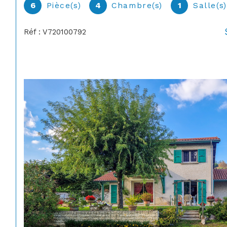
6
Pièce(s)
4
Chambre(s)
1
Salle(s
Réf : V720100792