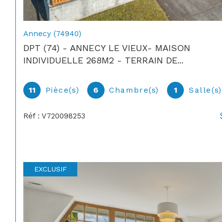
Annecy (74940)
DPT (74) - ANNECY LE VIEUX- MAISON
INDIVIDUELLE 268M2 - TERRAIN DE...
11
Pièce(s)
6
Chambre(s)
1
Salle(s
Réf : V720098253
EXCLUSIF