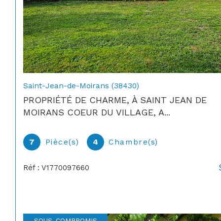
Saint-Jean-de-Moirans (38430)
PROPRIÉTÉ DE CHARME, À SAINT JEAN DE
MOIRANS COEUR DU VILLAGE, A...
7
Pièce(s)
4
Chambre(s)
Réf : V1770097660
SOUS-COMPROMIS