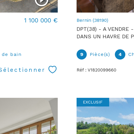
1 100 000 €
Bernin (38190)
DPT(38) - A VENDRE
DANS UN HAVRE DE PA
) de bain
9
Pièce(s)
4
C
Sélectionner
Réf : V1820099660
EXCLUSIF