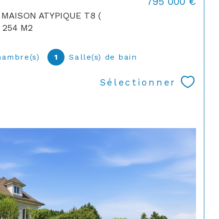
795 000 €
- MAISON ATYPIQUE T8 (
 254 M2
hambre(s)
1
Salle(s) de bain
Sélectionner