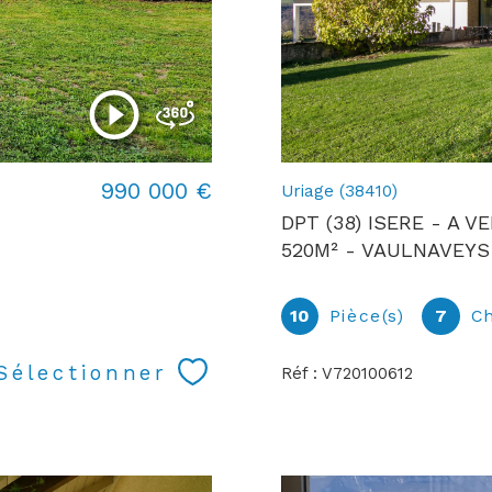
990 000 €
Uriage (38410)
DPT (38) ISERE - A 
520M² - VAULNAVEYS
10
Pièce(s)
7
C
Sélectionner
Réf : V720100612