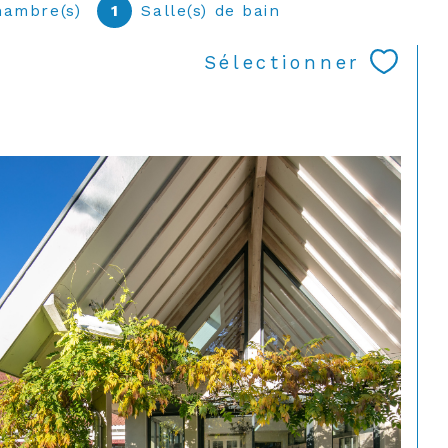
hambre(s)
1
Salle(s) de bain
Sélectionner