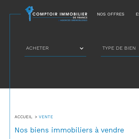
NOS OFFRES
E
Type
Type
ACHETER
TYPE DE BIEN
d'offre
de
bien
ACCUEIL
VENTE
Nos biens immobiliers à vendre