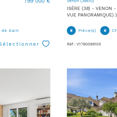
799 000 €
Venon (38610)
ISÈRE (38) - VENON 
VUE PANORAMIQUE) )
) de bain
8
Pièce(s)
6
C
Sélectionner
Réf : V1790099105