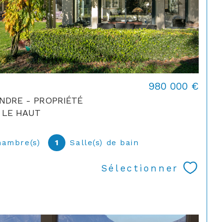
980 000 €
VENDRE - PROPRIÉTÉ
 LE HAUT
hambre(s)
1
Salle(s) de bain
Sélectionner