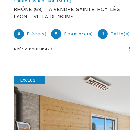
Sainte Foy lès Lyon (69110)
RHÔNE (69) - A VENDRE SAINTE-FOY-LÈS-
LYON - VILLA DE 169M² -...
6
Pièce(s)
5
Chambre(s)
1
Salle(s
Réf : V1850096477
EXCLUSIF