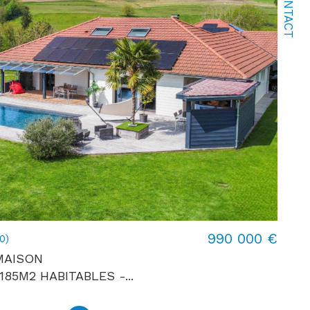
CONTACT
990 000 €
0)
 MAISON
5M2 HABITABLES -...