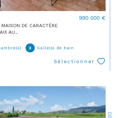
990 000 €
 - MAISON DE CARACTÈRE
IX AU...
hambre(s)
3
Salle(s) de bain
Sélectionner