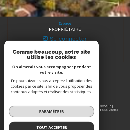
Espace
PROPRIÉTAIRE
Se connecter
Comme beaucoup, notre site
Nous
utilise les cookies
ADHÉRONS
On aimerait vous accompagner pendant
votre visite.
En poursuivant, vous acceptez l'utilisation des
cookies par ce site, afin de vous proposer des
contenus adaptés et réaliser des statistiques !
© 2026 | TOUS DROITS RÉSERVÉS | TRADUCTION POWERED BY GOOGLE |
NOS HONORAIRES
PLAN DU SITE
MENTIONS LÉGALES
ADMIN
NOS LIENS
PARAMÉTRER
POLITIQUE RGPD
COOKIES
TOUT ACCEPTER