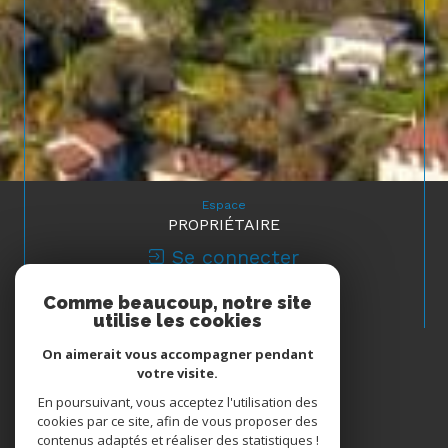
Espace
PROPRIÉTAIRE
Se connecter
Comme beaucoup, notre site
Nous
utilise les cookies
ADHÉRONS
On aimerait vous accompagner pendant
votre visite.
En poursuivant, vous acceptez l'utilisation des
cookies par ce site, afin de vous proposer des
contenus adaptés et réaliser des statistiques !