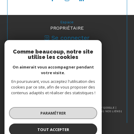
Espace
PROPRIÉTAIRE
Se connecter
Comme beaucoup, notre site
Nous
utilise les cookies
ADHÉRONS
On aimerait vous accompagner pendant
votre visite.
En poursuivant, vous acceptez l'utilisation des
cookies par ce site, afin de vous proposer des
contenus adaptés et réaliser des statistiques !
© 2026 | TOUS DROITS RÉSERVÉS | TRADUCTION POWERED BY GOOGLE |
NOS HONORAIRES
PLAN DU SITE
MENTIONS LÉGALES
ADMIN
NOS LIENS
PARAMÉTRER
POLITIQUE RGPD
COOKIES
TOUT ACCEPTER