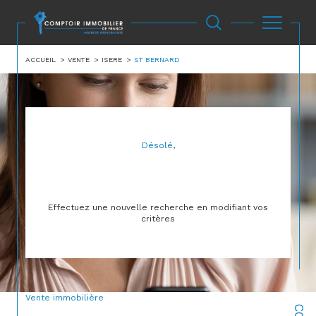
ACCUEIL
VENTE
ISERE
ST BERNARD
Désolé,
AUCUNE ANNONCE TROUVÉE SELON VOS
CRITÈRES
Effectuez une nouvelle recherche en modifiant vos
critères
Vente immobilière