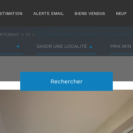
STIMATION
ALERTE EMAIL
BIENS VENDUS
NEUF
ARTEMENT
T3
DPT 38 ISERE BEAU T3 RECENT SAINT MARTIN 
Ville
prix
min
prix
Référence
max
Rechercher