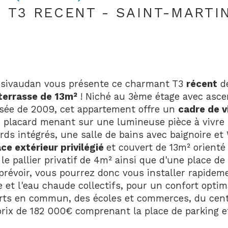
AU T3 RECENT - SAINT-MARTI
ésivaudan vous présente ce charmant T3 
récent
 d
terrasse de 13m²
 ! Niché au 3ème étage avec asc
isée de 2009, cet appartement offre un 
cadre de v
 placard menant sur une lumineuse pièce à vivre 
s intégrés, une salle de bains avec baignoire et 
ce extérieur privilégié 
et couvert de 13m² orient
le pallier privatif de 4m² ainsi que d'une place de
 prévoir, vous pourrez donc vous installer rapidem
 et l'eau chaude collectifs, pour un confort optim
rts en commun, des écoles et commerces, du cent
ix de 182 000€ comprenant la place de parking et 