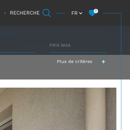
Langue
0
FR
RECHERCHE
CARRIÈRE
D HERES
prix
max
Plus de critères