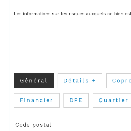
Les informations sur les risques auxquels ce bien est
Général
Détails +
Copr
Financier
DPE
Quartier
TRAD_SIROCCO_Caracteristique
Valeurs
Code postal