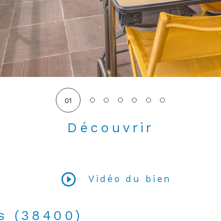
01
Découvrir
LE BIEN
Vidéo du bien
es (38400)