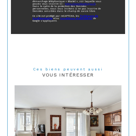
démarchage téléphonique « Bloctel », sur laquelle vous
pouvez vous inscrire ici :
https://www.bloctel.gouv.fr
.
Dans le cadre de la protection des Données
personnelles, nous vous invitons à ne pas inscrire de
Données sensibles dans le champ de saisie libre.
Ce site est protégé par reCAPTCHA, les
Politiques de
Confidentialité
et es
Conditions d'utilisation
de
Google s'appliquent.
Ces biens peuvent aussi
VOUS INTÉRESSER