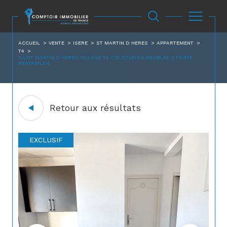
ACCUEIL
VENTE
ISERE
ST MARTIN D HERES
APPARTEMENT
T4
SAINT MARTIN D HERES VILLAGE T4 COLOCATION MEUBLEE A FORTE
RENTABILITE
Retour aux résultats
EXCLUSIF