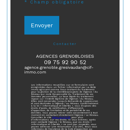
* Champ obligatoire
Envoyer
contacter
AGENCES GRENOBLOISES
09 75 92 90 52
agence.grenoble.gresivaudan@cif-
immo.com
Les informations recueillies sur ce formulaire sont
enregistrées dans un fichier informatisé par La Boite
Immo agissant comme Sous-traitant du traitement
pour la gestion de la clientèle/prospects de l'Agence / du
Réseau qui reste Responsable du Traitement de vos
Données personnelles. La base légale du traitement
repose sur l'intérêt légitime de l'Agence / du Réseau.
Elles sont conservées jusqu'à demande de suppression
et sont destinées à l'Agence / au Réseau. Conformément
à la loi « informatique et libertés », vous disposez des
droits d’accès, de rectification, d’effacement,
d’opposition, de limitation et de portabilité de vos
données. Vous pouvez retirer votre consentement à tout
moment en contactant directement l’Agence / Le Réseau.
Consultez le site
https://cnil.fr/fr
pour plus
d’informations sur vos droits. Si vous estimez, après
avoir contacté l'Agence / le Réseau, que vos droits «
Informatique et Libertés » ne sont pas respectés, vous
pouvez adresser une réclamation à la CNIL. Nous vous
informons de l’existence de la liste d'opposition au