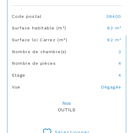
TRAD_SIROCCO_Caracteristique
Valeurs
Code postal
38400
Surface habitable (m²)
62 m²
Surface loi Carrez (m²)
62 m²
Nombre de chambre(s)
3
Nombre de pièces
4
Etage
4
Vue
Dégagée
Nos
OUTILS
Sélectionner