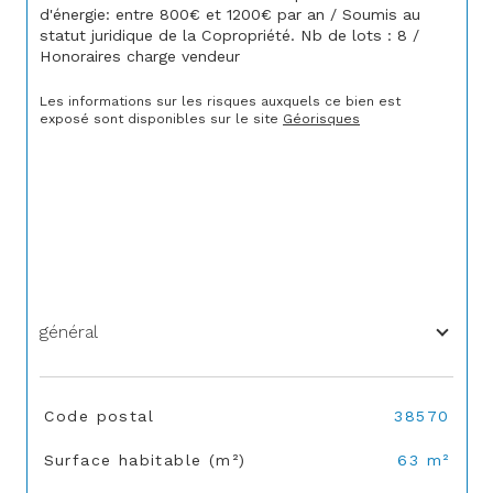
d'énergie: entre 800€ et 1200€ par an / Soumis au 
statut juridique de la Copropriété. Nb de lots : 8 / 
Honoraires charge vendeur
Les informations sur les risques auxquels ce bien est 
exposé sont disponibles sur le site 
Géorisques
général
TRAD_SIROCCO_Caracteristique
Valeurs
Code postal
38570
Surface habitable (m²)
63 m²