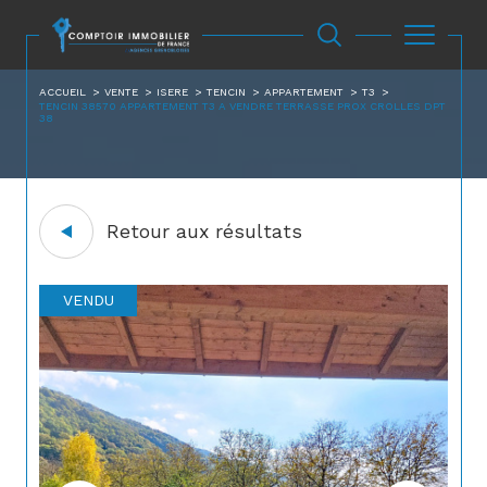
ACCUEIL
VENTE
ISERE
TENCIN
APPARTEMENT
T3
TENCIN 38570 APPARTEMENT T3 A VENDRE TERRASSE PROX CROLLES DPT
38
Retour aux résultats
VENDU