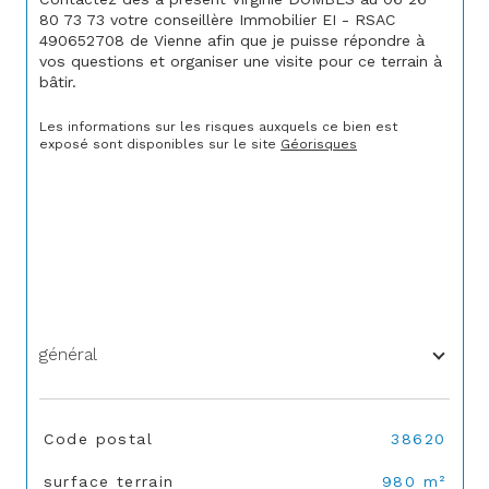
80 73 73 votre conseillère Immobilier EI - RSAC 
490652708 de Vienne afin que je puisse répondre à 
vos questions et organiser une visite pour ce terrain à 
bâtir.
Les informations sur les risques auxquels ce bien est 
exposé sont disponibles sur le site 
Géorisques
général
TRAD_SIROCCO_Caracteristique
Valeurs
Code postal
38620
surface terrain
980 m²