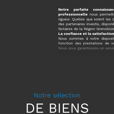
Notre parfaite connaiss
professionnelle
nous permette
rigueur. Quelles que soient les 
des partenaires investis, disponi
Notaires de la Région Grenobloi
La confiance et la satisfaction
Nous sommes à votre disposi
fonction des prestations de v
Nous vous garantissons un servic
N’hésitez plus ! Contactez-no
nos trois agences locale
IMMOBILIER !
Notre sélection
DE BIENS