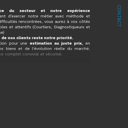
CONTACT
ance du secteur et notre expérience
nt d’exercer notre métier avec méthode et
difficultés rencontrées, vous aurez à vos côtés
bles et attentifs (Courtiers, Diagnostiqueurs et
se)
 de nos clients reste notre priorité.
tion pour une
estimation au juste prix,
en
os biens et de l'évolution réelle du marché.
e complet convivial et sécurisé.
us ou passez nous rendre visite dans
une de
s, NOUS AVONS LA CLE DE VOTRE PROJET