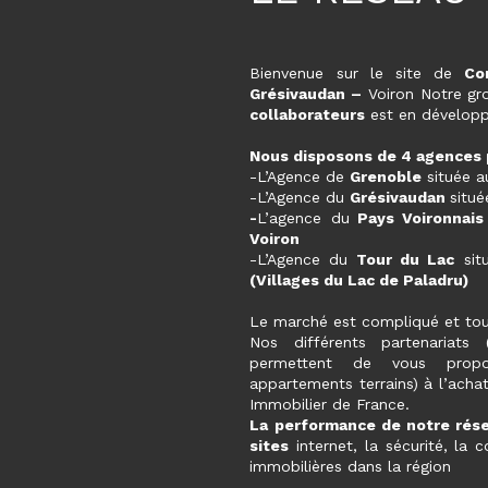
Bienvenue sur le site de
Co
Grésivaudan –
Voiron Notre gr
collaborateurs
est en développ
Nous disposons de 4 agences 
-L’Agence de
Grenoble
située 
-L’Agence du
Grésivaudan
situ
-
L’agence du
Pays Voironnais
Voiron
-L’Agence du
Tour du Lac
sit
(Villages du Lac de Paladru)
Le marché est compliqué et touj
Nos différents partenariats 
permettent de vous propos
appartements terrains) à l’acha
Immobilier de France.
La performance de notre rés
sites
internet, la sécurité, la c
immobilières dans la région