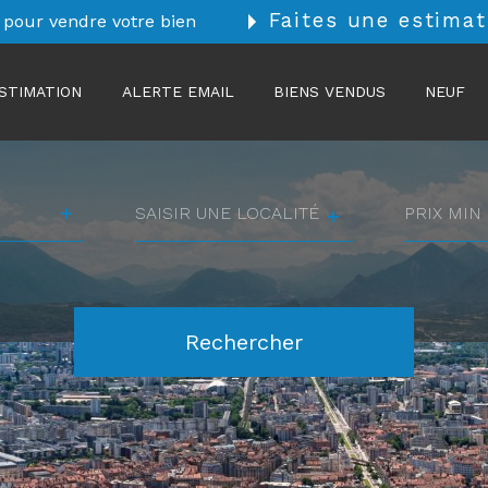
Faites une estimat
 pour vendre votre bien
STIMATION
ALERTE EMAIL
BIENS VENDUS
NEUF
Ville
prix
min
prix
Référence
max
Rechercher