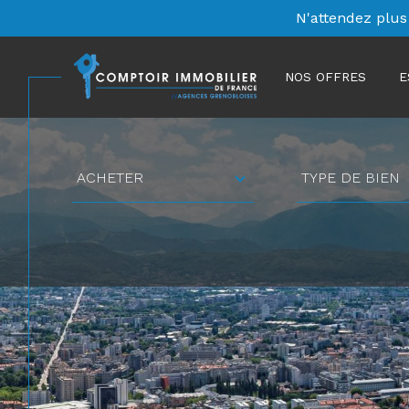
N'attendez plus
NOS OFFRES
E
Type
Type
ACHETER
TYPE DE BIEN
d'offre
de
bien