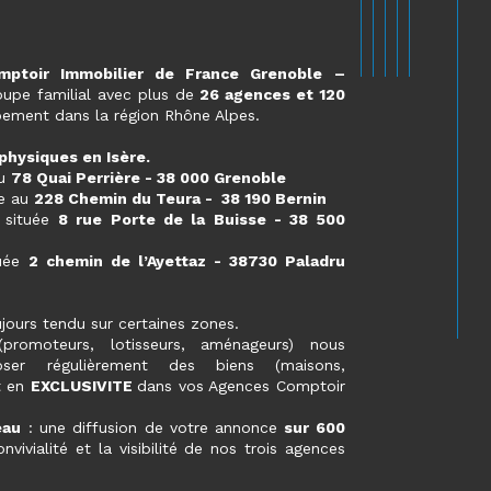
mptoir Immobilier de France Grenoble –
oupe familial avec plus de
26 agences et 120
ement dans la région Rhône Alpes.
physiques en Isère.
au
78 Quai Perrière - 38 000 Grenoble
ée au
228 Chemin du Teura - 38 190 Bernin
située
8 rue Porte de la Buisse - 38 500
uée
2 chemin de l’Ayettaz - 38730 Paladru
ours tendu sur certaines zones.
(promoteurs, lotisseurs, aménageurs) nous
er régulièrement des biens (maisons,
t en
EXCLUSIVITE
dans vos Agences Comptoir
eau
: une diffusion de votre annonce
sur 600
onvivialité et la visibilité de nos trois agences