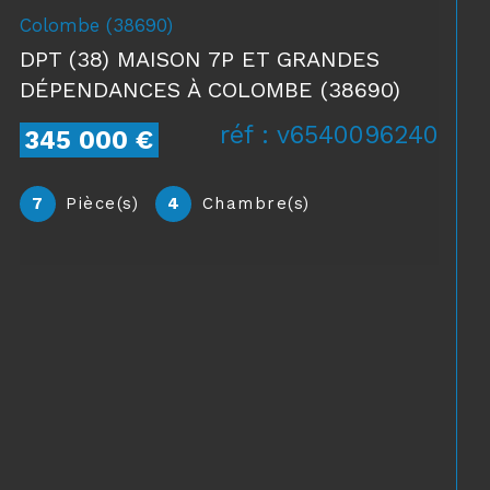
Montcarra (38890)
MAISON DE VILLAGE T4 DE 161 M2
HABITABLES - TERRAIN 300M2
réf : v6550096831
249 500 €
4
Pièce(s)
3
Chambre(s)
1
Salle(s) de bain