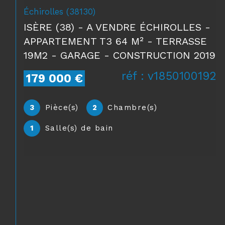
Colombe (38690)
DPT (38) MAISON 7P ET GRANDES
DÉPENDANCES À COLOMBE (38690)
réf : v6540096240
345 000 €
7
Pièce(s)
4
Chambre(s)