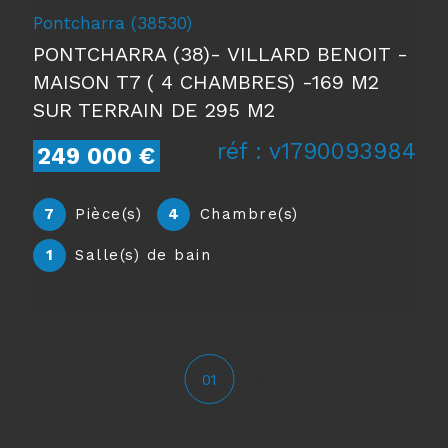
Grenoble (38100)
ISÈRE (38) GRENOBLE-LIBÉRATION- T5
LUMINEUX ( 3 CHAMBRES ) -110 M2
réf : v1790093986
235 000 €
5
Pièce(s)
3
Chambre(s)
1
Salle(s) de bain
02