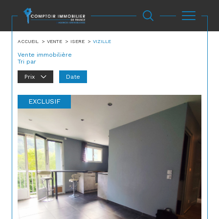
ACCUEIL
VENTE
ISERE
VIZILLE
Vente immobilière
Tri par
Prix
Date
EXCLUSIF