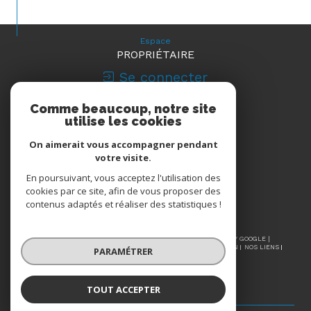
Espace
PROPRIÉTAIRE
Se connecter
Comme beaucoup, notre site
Nous
utilise les cookies
ADHÉRONS
On aimerait vous accompagner pendant
votre visite.
En poursuivant, vous acceptez l'utilisation des
cookies par ce site, afin de vous proposer des
contenus adaptés et réaliser des statistiques !
© 2026 | TOUS DROITS RÉSERVÉS | TRADUCTION POWERED BY GOOGLE |
NOS HONORAIRES
PLAN DU SITE
MENTIONS LÉGALES
ADMIN
NOS LIENS
PARAMÉTRER
POLITIQUE RGPD
COOKIES
TOUT ACCEPTER