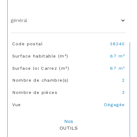
général
TRAD_SIROCCO_Caracteristique
Valeurs
Code postal
38240
Surface habitable (m²)
67 m²
Surface loi Carrez (m²)
67 m²
Nombre de chambre(s)
2
Nombre de pièces
3
Vue
Dégagée
Nos
OUTILS