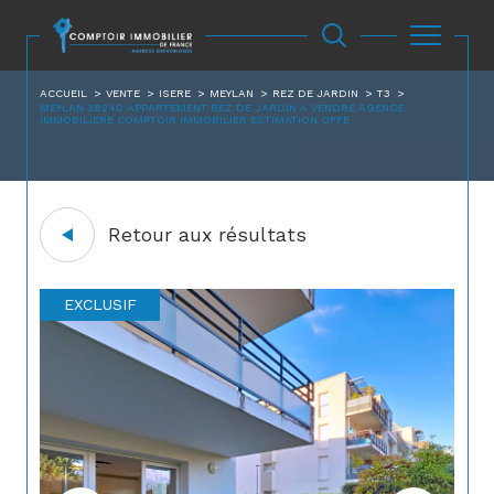
ACCUEIL
VENTE
ISERE
MEYLAN
REZ DE JARDIN
T3
MEYLAN 38240 APPARTEMENT REZ DE JARDIN A VENDRE AGENCE
IMMOBILIERE COMPTOIR IMMOBILIER ESTIMATION OFFE
Retour aux résultats
EXCLUSIF