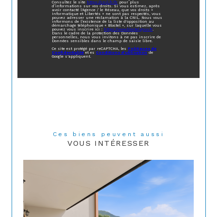
Consultez le site
https://cnil.fr/fr
pour plus
d’informations sur vos droits. Si vous estimez, après
avoir contacté l'Agence / le Réseau, que vos droits «
Informatique et Libertés » ne sont pas respectés, vous
pouvez adresser une réclamation à la CNIL. Nous vous
informons de l’existence de la liste d'opposition au
démarchage téléphonique « Bloctel », sur laquelle vous
pouvez vous inscrire ici :
https://www.bloctel.gouv.fr
.
Dans le cadre de la protection des Données
personnelles, nous vous invitons à ne pas inscrire de
Données sensibles dans le champ de saisie libre.
Ce site est protégé par reCAPTCHA, les
Politiques de
Confidentialité
et es
Conditions d'utilisation
de
Google s'appliquent.
Ces biens peuvent aussi
VOUS INTÉRESSER