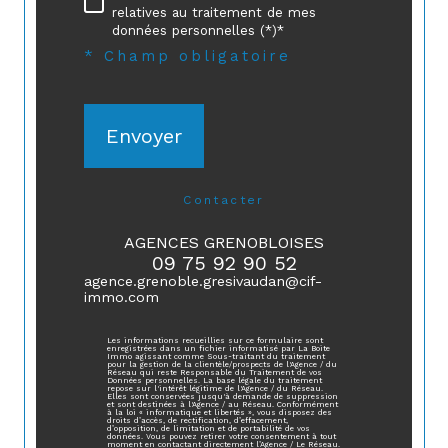
relatives au traitement de mes
données personnelles (*)*
* Champ obligatoire
Envoyer
contacter
AGENCES GRENOBLOISES
09 75 92 90 52
agence.grenoble.gresivaudan@cif-
immo.com
Les informations recueillies sur ce formulaire sont
enregistrées dans un fichier informatisé par La Boite
Immo agissant comme Sous-traitant du traitement
pour la gestion de la clientèle/prospects de l'Agence / du
Réseau qui reste Responsable du Traitement de vos
Données personnelles. La base légale du traitement
repose sur l'intérêt légitime de l'Agence / du Réseau.
Elles sont conservées jusqu'à demande de suppression
et sont destinées à l'Agence / au Réseau. Conformément
à la loi « informatique et libertés », vous disposez des
droits d’accès, de rectification, d’effacement,
d’opposition, de limitation et de portabilité de vos
données. Vous pouvez retirer votre consentement à tout
moment en contactant directement l’Agence / Le Réseau.