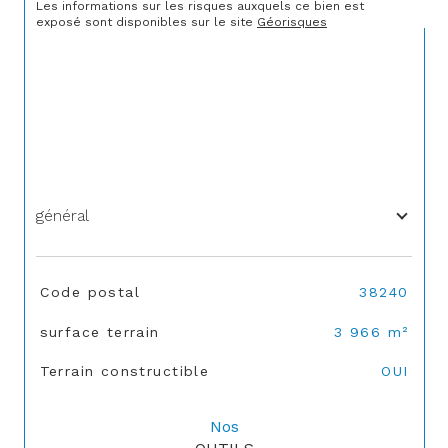
Les informations sur les risques auxquels ce bien est 
exposé sont disponibles sur le site 
Géorisques
général
TRAD_SIROCCO_Caracteristique
Valeurs
Code postal
38240
surface terrain
3 966 m²
Terrain constructible
OUI
Nos