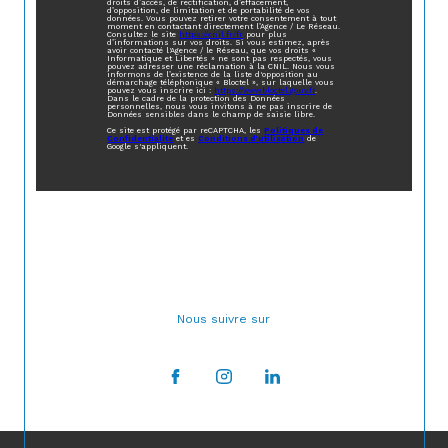
droits d’accès, de rectification, d’effacement,
d’opposition, de limitation et de portabilité de vos
données. Vous pouvez retirer votre consentement à tout
moment en contactant directement l’Agence / Le Réseau.
Consultez le site
https://cnil.fr/fr
pour plus
d’informations sur vos droits. Si vous estimez, après
avoir contacté l'Agence / le Réseau, que vos droits «
Informatique et Libertés » ne sont pas respectés, vous
pouvez adresser une réclamation à la CNIL. Nous vous
informons de l’existence de la liste d'opposition au
démarchage téléphonique « Bloctel », sur laquelle vous
pouvez vous inscrire ici :
https://www.bloctel.gouv.fr
.
Dans le cadre de la protection des Données
personnelles, nous vous invitons à ne pas inscrire de
Données sensibles dans le champ de saisie libre.
Ce site est protégé par reCAPTCHA, les
Politiques de
Confidentialité
et es
Conditions d'utilisation
de
Google s'appliquent.
Nous suivre sur