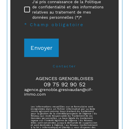
J'ai pris connaissance de la Politique
de confidentialité et des informations
relatives au traitement de mes
données personnelles (*)*
* Champ obligatoire
Envoyer
contacter
AGENCES GRENOBLOISES
09 75 92 90 52
agence.grenoble.gresivaudan@cif-
immo.com
Les informations recueillies sur ce formulaire sont
enregistrées dans un fichier informatisé par La Boite
Immo agissant comme Sous-traitant du traitement
pour la gestion de la clientèle/prospects de l'Agence / du
Réseau qui reste Responsable du Traitement de vos
Données personnelles. La base légale du traitement
repose sur l'intérêt légitime de l'Agence / du Réseau.
Elles sont conservées jusqu'à demande de suppression
et sont destinées à l'Agence / au Réseau. Conformément
à la loi « informatique et libertés », vous disposez des