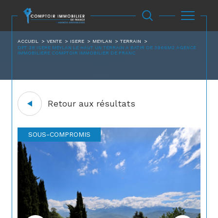
ACCUEIL
VENTE
ISERE
MEYLAN
TERRAIN
DPT 38 ISERE MEYLAN LE HAUT UN TERRAIN A BATIR DE 3966M2 AGENCE
IMMOBILIERE COMPTOIR IMMOBILIER DE FRANC
Retour aux résultats
SOUS-COMPROMIS