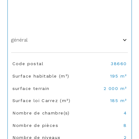
général
TRAD_SIROCCO_Caracteristique
Valeurs
Code postal
38660
Surface habitable (m²)
195 m²
surface terrain
2 000 m²
Surface loi Carrez (m²)
185 m²
Nombre de chambre(s)
4
Nombre de pièces
8
Nombre de niveaux
2