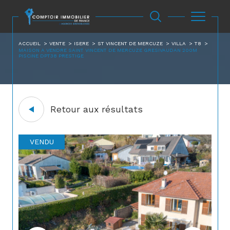
ACCUEIL
VENTE
ISERE
ST VINCENT DE MERCUZE
VILLA
T8
MAISON A VENDRE SAINT VINCENT DE MERCUZE GRESIVAUDAN 200M
PISCINE DPT38 PRESTIGE
Retour aux résultats
VENDU