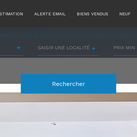
STIMATION
ALERTE EMAIL
BIENS VENDUS
NEUF
CROLLES 39820 MAISON A VENDRE AGENCE IMMOBILIERE COMPTOI
Ville
prix
min
prix
Référence
max
Rechercher