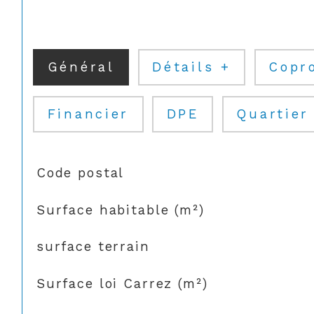
Général
Détails +
Copr
Financier
DPE
Quartier
TRAD_SIROCCO_Caracteristique
Valeurs
Code postal
Surface habitable (m²)
surface terrain
Surface loi Carrez (m²)