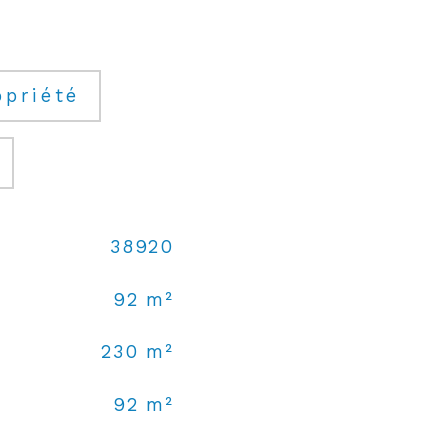
opriété
38920
92 m²
230 m²
92 m²