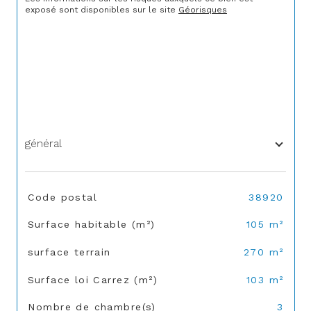
exposé sont disponibles sur le site 
Géorisques
général
TRAD_SIROCCO_Caracteristique
Valeurs
Code postal
38920
Surface habitable (m²)
105 m²
surface terrain
270 m²
Surface loi Carrez (m²)
103 m²
Nombre de chambre(s)
3