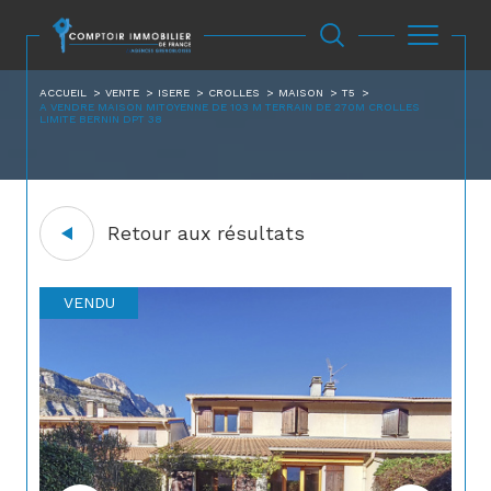
ACCUEIL
VENTE
ISERE
CROLLES
MAISON
T5
A VENDRE MAISON MITOYENNE DE 103 M TERRAIN DE 270M CROLLES
LIMITE BERNIN DPT 38
Retour aux résultats
VENDU