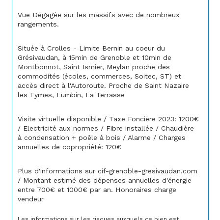
Vue Dégagée sur les massifs avec de nombreux 
rangements.
Située à Crolles - Limite Bernin au coeur du 
Grésivaudan, à 15min de Grenoble et 10min de 
Montbonnot, Saint Ismier, Meylan proche des 
commodités (écoles, commerces, Soitec, ST) et 
accès direct à l'Autoroute. Proche de Saint Nazaire 
les Eymes, Lumbin, La Terrasse
Visite virtuelle disponible / Taxe Foncière 2023: 1200€ 
/ Electricité aux normes / Fibre installée / Chaudière 
à condensation + poêle à bois / Alarme / Charges 
annuelles de copropriété: 120€
Plus d'informations sur cif-grenoble-gresivaudan.com 
/ Montant estimé des dépenses annuelles d'énergie 
entre 700€ et 1000€ par an. Honoraires charge 
vendeur
Les informations sur les risques auxquels ce bien est 