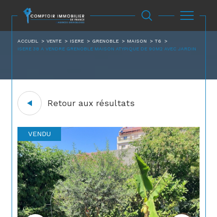
ACCUEIL
VENTE
ISERE
GRENOBLE
MAISON
T6
ISERE 38 A VENDRE GRENOBLE MAISON ATYPIQUE DE 90M2 AVEC JARDIN
Retour aux résultats
VENDU