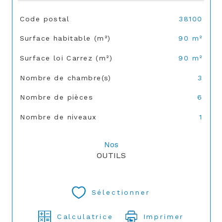
TRAD_SIROCCO_Caracteristique
Valeurs
Code postal
38100
Surface habitable (m²)
90 m²
Surface loi Carrez (m²)
90 m²
Nombre de chambre(s)
3
Nombre de pièces
6
Nombre de niveaux
1
Nos
OUTILS
Sélectionner
Calculatrice
Imprimer