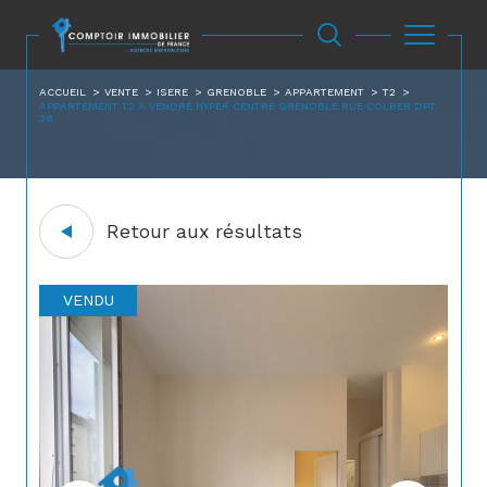
ACCUEIL
VENTE
ISERE
GRENOBLE
APPARTEMENT
T2
APPARTEMENT T2 A VENDRE HYPER CENTRE GRENOBLE RUE COLBER DPT
38
Retour aux résultats
VENDU