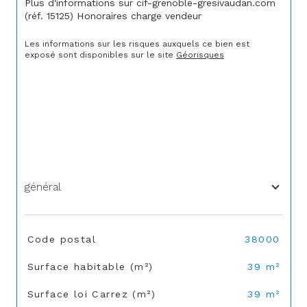
Plus d'informations sur cif-grenoble-gresivaudan.com 
(réf. 15125) Honoraires charge vendeur
Les informations sur les risques auxquels ce bien est 
exposé sont disponibles sur le site 
Géorisques
général
TRAD_SIROCCO_Caracteristique
Valeurs
Code postal
38000
Surface habitable (m²)
39 m²
Surface loi Carrez (m²)
39 m²