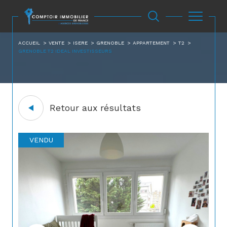
ACCUEIL
VENTE
ISERE
GRENOBLE
APPARTEMENT
T2
GRENOBLE T2 IDEAL INVESTISSEURS
Retour aux résultats
VENDU