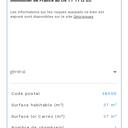
Immobilier de France au O6 77 71 12 03.
Les informations sur les risques auxquels ce bien est 
exposé sont disponibles sur le site 
Géorisques
général
TRAD_SIROCCO_Caracteristique
Valeurs
Code postal
38000
Surface habitable (m²)
37 m²
Surface loi Carrez (m²)
37 m²
Nombre de chambre(s)
1