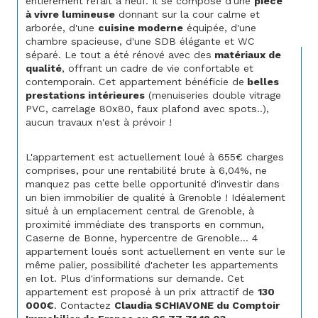
entièrement refait à neuf. Il se compose d'une 
pièce 
à vivre lumineuse
 donnant sur la cour calme et 
arborée, d'une 
cuisine moderne
 équipée, d'une 
chambre spacieuse, d'une SDB élégante et WC 
séparé. Le tout a été rénové avec des
 matériaux de 
qualité
, offrant un cadre de vie confortable et 
contemporain. Cet appartement bénéficie de
 belles 
prestations intérieures
 (menuiseries double vitrage 
PVC, carrelage 80x80, faux plafond avec spots..), 
aucun travaux n'est à prévoir !
L'appartement est actuellement loué à 655€ charges 
comprises, pour une rentabilité brute à 6,04%, ne 
manquez pas cette belle opportunité d'investir dans 
un bien immobilier de qualité à Grenoble ! Idéalement 
situé à un emplacement central de Grenoble, à 
proximité immédiate des transports en commun, 
Caserne de Bonne, hypercentre de Grenoble... 4 
appartement loués sont actuellement en vente sur le 
même palier, possibilité d'acheter les appartements 
en lot. Plus d'informations sur demande. Cet 
appartement est proposé à un prix attractif de 
130 
000€
. Contactez 
Claudia SCHIAVONE du Comptoir 