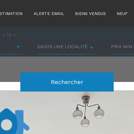
STIMATION
ALERTE EMAIL
BIENS VENDUS
NEUF
T
T3
ISERE 38 A VENDRE GRENOBLE APPARTEMENT T3 70M2 4
Ville
prix
min
prix
Référence
max
Rechercher