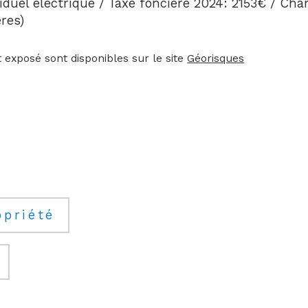
duel électrique / Taxe foncière 2024: 2153€ / Cha
res)
 exposé sont disponibles sur le site 
Géorisques
opriété