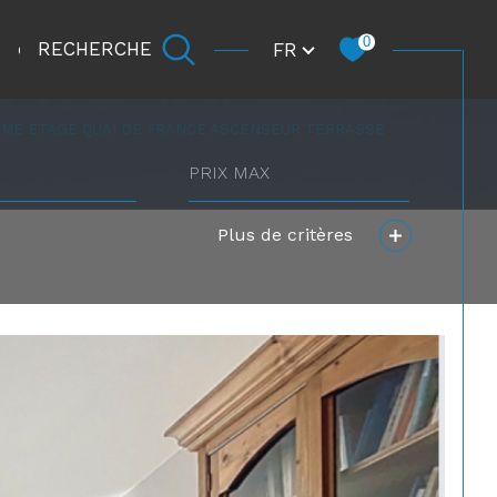
Langue
0
FR
RECHERCHE
CARRIÈRE
EME ETAGE QUAI DE FRANCE ASCENSEUR TERRASSE
prix
max
Plus de critères