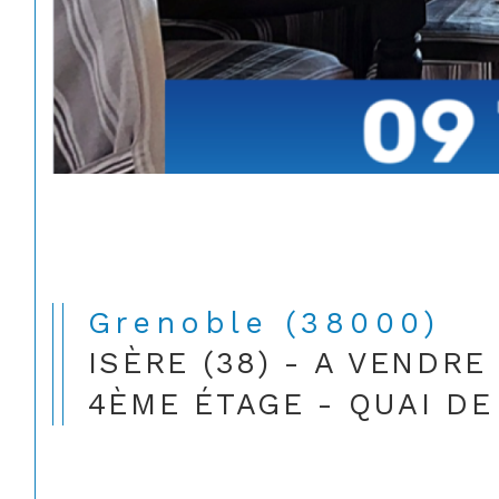
Grenoble (38000)
ISÈRE (38) - A VENDR
4ÈME ÉTAGE - QUAI D