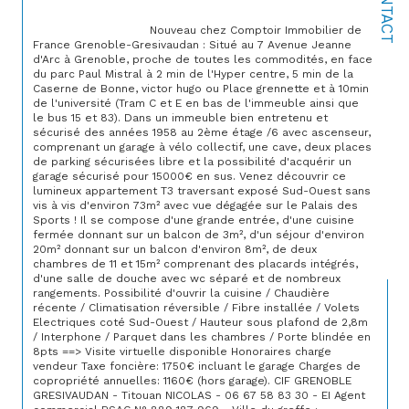
CONTACT
                                Nouveau chez Comptoir Immobilier de 
France Grenoble-Gresivaudan : Situé au 7 Avenue Jeanne 
d'Arc à Grenoble, proche de toutes les commodités, en face 
du parc Paul Mistral à 2 min de l'Hyper centre, 5 min de la 
Caserne de Bonne, victor hugo ou Place grennette et à 10min 
de l'université (Tram C et E en bas de l'immeuble ainsi que 
le bus 15 et 83). Dans un immeuble bien entretenu et 
sécurisé des années 1958 au 2ème étage /6 avec ascenseur, 
comprenant un garage à vélo collectif, une cave, deux places 
de parking sécurisées libre et la possibilité d'acquérir un 
garage sécurisé pour 15000€ en sus. Venez découvrir ce 
lumineux appartement T3 traversant exposé Sud-Ouest sans 
vis à vis d'environ 73m² avec vue dégagée sur le Palais des 
Sports ! Il se compose d'une grande entrée, d'une cuisine 
fermée donnant sur un balcon de 3m², d'un séjour d'environ 
20m² donnant sur un balcon d'environ 8m², de deux 
chambres de 11 et 15m² comprenant des placards intégrés, 
d'une salle de douche avec wc séparé et de nombreux 
rangements. Possibilité d'ouvrir la cuisine / Chaudière 
récente / Climatisation réversible / Fibre installée / Volets 
Electriques coté Sud-Ouest / Hauteur sous plafond de 2,8m 
/ Interphone / Parquet dans les chambres / Porte blindée en 
8pts ==> Visite virtuelle disponible Honoraires charge 
vendeur Taxe foncière: 1750€ incluant le garage Charges de 
copropriété annuelles: 1160€ (hors garage). CIF GRENOBLE 
GRESIVAUDAN - Titouan NICOLAS - 06 67 58 83 30 - EI Agent 