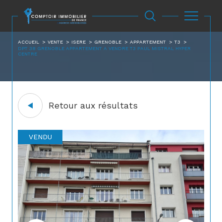
ACCUEIL
VENTE
ISERE
GRENOBLE
APPARTEMENT
T3
DPT 38 GRENOBLE APPARTEMENT A VENDRE T3 PAUL MISTRAL HYPER
CENTRE
Retour aux résultats
VENDU