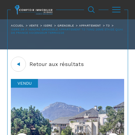
ACCUEIL
VENTE
ISERE
GRENOBLE
APPARTEMENT
T3
ISERE 38 A VENDRE GRENOBLE APPARTEMENT T3 70M2 2EME ETAGE QUAI
DE FRANCE ASCENSEUR TERRASSE
Retour aux résultats
VENDU