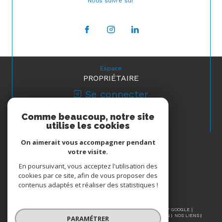
Nous suivre sur
Espace
PROPRIÉTAIRE
Se connecter
Comme beaucoup, notre site
Nous
utilise les cookies
ADHÉRONS
On aimerait vous accompagner pendant
votre visite.
En poursuivant, vous acceptez l'utilisation des
cookies par ce site, afin de vous proposer des
contenus adaptés et réaliser des statistiques !
© 2026 | TOUS DROITS RÉSERVÉS | TRADUCTION POWERED BY GOOGLE |
NOS HONORAIRES
PLAN DU SITE
MENTIONS LÉGALES
ADMIN
NOS LIENS
PARAMÉTRER
POLITIQUE RGPD
COOKIES