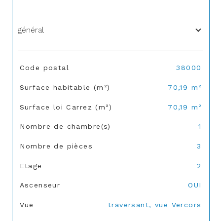
général
TRAD_SIROCCO_Caracteristique
Valeurs
Code postal
38000
Surface habitable (m²)
70,19 m²
Surface loi Carrez (m²)
70,19 m²
Nombre de chambre(s)
1
Nombre de pièces
3
Etage
2
Ascenseur
OUI
Vue
traversant, vue Vercors