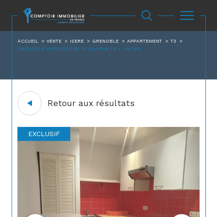
ACCUEIL
VENTE
ISERE
GRENOBLE
APPARTEMENT
T3
GRENOBLE HYPERCENTRE T3 CHARME DE L ANCIEN
Retour aux résultats
EXCLUSIF