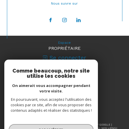
Nous suivre sur
Espace
PROPRIÉTAIRE
Se connecter
Comme beaucoup, notre site
Nous
utilise les cookies
ADHÉRONS
On aimerait vous accompagner pendant
votre visite.
En poursuivant, vous acceptez l'utilisation des
cookies par ce site, afin de vous proposer des
contenus adaptés et réaliser des statistiques !
© 2026 | TOUS DROITS RÉSERVÉS | TRADUCTION POWERED BY GOOGLE |
NOS HONORAIRES
PLAN DU SITE
MENTIONS LÉGALES
ADMIN
NOS LIENS