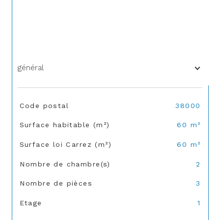
général
TRAD_SIROCCO_Caracteristique
Valeurs
Code postal
38000
Surface habitable (m²)
60 m²
Surface loi Carrez (m²)
60 m²
Nombre de chambre(s)
2
Nombre de pièces
3
Etage
1