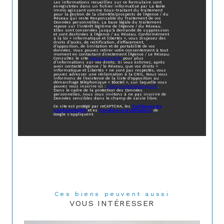
Les informations recueillies sur ce formulaire sont
enregistrées dans un fichier informatisé par La Boite
Immo agissant comme Sous-traitant du traitement
pour la gestion de la clientèle/prospects de l'Agence / du
Réseau qui reste Responsable du Traitement de vos
Données personnelles. La base légale du traitement
repose sur l'intérêt légitime de l'Agence / du Réseau.
Elles sont conservées jusqu'à demande de suppression
et sont destinées à l'Agence / au Réseau. Conformément
à la loi « informatique et libertés », vous disposez des
droits d’accès, de rectification, d’effacement,
d’opposition, de limitation et de portabilité de vos
données. Vous pouvez retirer votre consentement à tout
moment en contactant directement l’Agence / Le Réseau.
Consultez le site
https://cnil.fr/fr
pour plus
d’informations sur vos droits. Si vous estimez, après
avoir contacté l'Agence / le Réseau, que vos droits «
Informatique et Libertés » ne sont pas respectés, vous
pouvez adresser une réclamation à la CNIL. Nous vous
informons de l’existence de la liste d'opposition au
démarchage téléphonique « Bloctel », sur laquelle vous
pouvez vous inscrire ici :
https://www.bloctel.gouv.fr
.
Dans le cadre de la protection des Données
personnelles, nous vous invitons à ne pas inscrire de
Données sensibles dans le champ de saisie libre.
Ce site est protégé par reCAPTCHA, les
Politiques de
Confidentialité
et es
Conditions d'utilisation
de
Google s'appliquent.
Ces biens peuvent aussi
VOUS INTÉRESSER