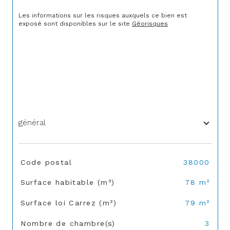
Les informations sur les risques auxquels ce bien est 
exposé sont disponibles sur le site 
Géorisques
général
TRAD_SIROCCO_Caracteristique
Valeurs
Code postal
38000
Surface habitable (m²)
78 m²
Surface loi Carrez (m²)
79 m²
Nombre de chambre(s)
3