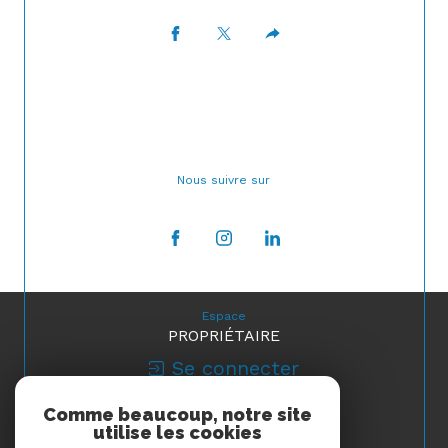
Nous suivre sur
Espace
PROPRIÉTAIRE
Se connecter
Comme beaucoup, notre site
Nous
utilise les cookies
ADHÉRONS