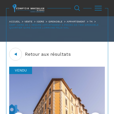
ACCUEIL
VENTE
ISERE
GRENOBLE
APPARTEMENT
T4
DEPT ISERE 38 A VENDRE APPARTEMENT 4 PIECES DE 79M GRENOBLE
QUARTIER GARE ALSACE LORRAINE FELIX VIAL
Retour aux résultats
VENDU