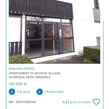
Grenoble (38100)
APPARTEMENT T5 SECTEUR VILLAGE
OLYMPIQUE 38100 GRENOBLE
119 000 €
5
Pièce(s)
3
Chambre(s)
Sélectionner
Réf : V6870098360