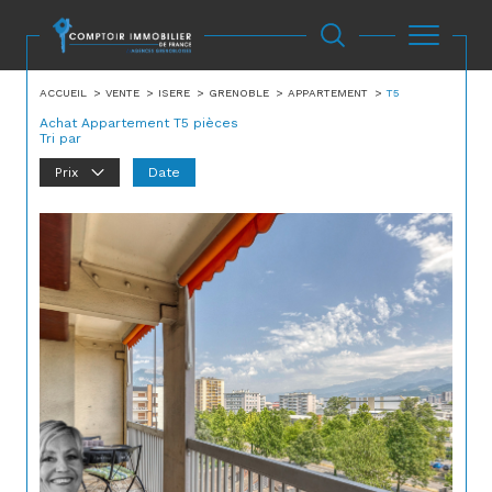
ACCUEIL
VENTE
ISERE
GRENOBLE
APPARTEMENT
T5
Achat Appartement T5 pièces
Tri par
Prix
Date