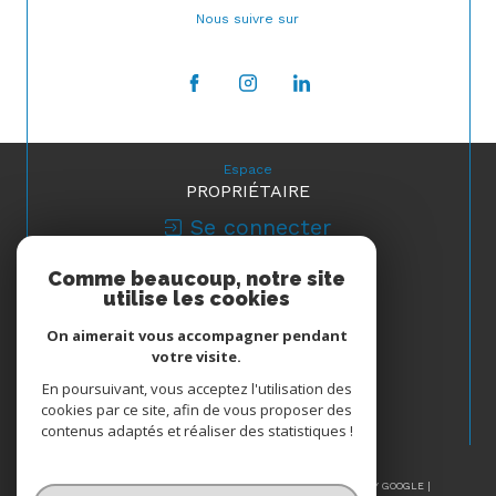
Nous suivre sur
Espace
PROPRIÉTAIRE
Se connecter
Comme beaucoup, notre site
Nous
utilise les cookies
ADHÉRONS
On aimerait vous accompagner pendant
votre visite.
En poursuivant, vous acceptez l'utilisation des
cookies par ce site, afin de vous proposer des
contenus adaptés et réaliser des statistiques !
© 2026 | TOUS DROITS RÉSERVÉS | TRADUCTION POWERED BY GOOGLE |