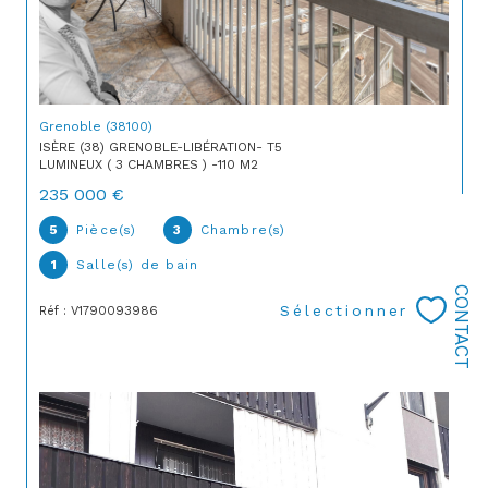
Grenoble (38100)
ISÈRE (38) GRENOBLE-LIBÉRATION- T5
LUMINEUX ( 3 CHAMBRES ) -110 M2
235 000 €
5
Pièce(s)
3
Chambre(s)
1
Salle(s) de bain
CONTACT
Sélectionner
Réf : V1790093986