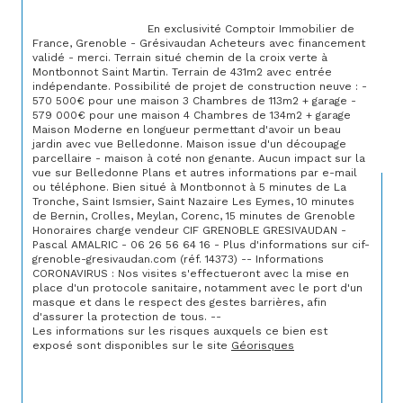
                                En exclusivité Comptoir Immobilier de 
France, Grenoble - Grésivaudan Acheteurs avec financement 
validé - merci. Terrain situé chemin de la croix verte à 
Montbonnot Saint Martin. Terrain de 431m2 avec entrée 
indépendante. Possibilité de projet de construction neuve : - 
570 500€ pour une maison 3 Chambres de 113m2 + garage - 
579 000€ pour une maison 4 Chambres de 134m2 + garage 
Maison Moderne en longueur permettant d'avoir un beau 
jardin avec vue Belledonne. Maison issue d'un découpage 
parcellaire - maison à coté non genante. Aucun impact sur la 
vue sur Belledonne Plans et autres informations par e-mail 
ou téléphone. Bien situé à Montbonnot à 5 minutes de La 
Tronche, Saint Ismsier, Saint Nazaire Les Eymes, 10 minutes 
de Bernin, Crolles, Meylan, Corenc, 15 minutes de Grenoble 
Honoraires charge vendeur CIF GRENOBLE GRESIVAUDAN - 
Pascal AMALRIC - 06 26 56 64 16 - Plus d'informations sur cif-
grenoble-gresivaudan.com (réf. 14373) -- Informations 
CORONAVIRUS : Nos visites s'effectueront avec la mise en 
place d'un protocole sanitaire, notamment avec le port d'un 
masque et dans le respect des gestes barrières, afin 
d'assurer la protection de tous. --
Les informations sur les risques auxquels ce bien est 
exposé sont disponibles sur le site 
Géorisques