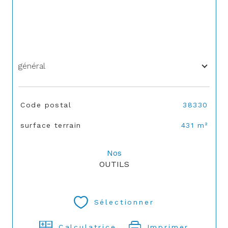
général
TRAD_SIROCCO_Caracteristique
Valeurs
Code postal
38330
surface terrain
431 m²
Nos
OUTILS
Sélectionner
Calculatrice
Imprimer