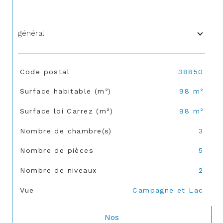
général
TRAD_SIROCCO_Caracteristique
Valeurs
Code postal
38850
Surface habitable (m²)
98 m²
Surface loi Carrez (m²)
98 m²
Nombre de chambre(s)
3
Nombre de pièces
5
Nombre de niveaux
2
Vue
Campagne et Lac
Nos