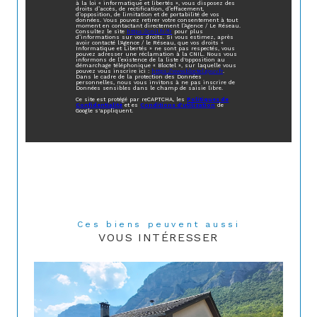
à la loi « informatique et libertés », vous disposez des
droits d’accès, de rectification, d’effacement,
d’opposition, de limitation et de portabilité de vos
données. Vous pouvez retirer votre consentement à tout
moment en contactant directement l’Agence / Le Réseau.
Consultez le site
https://cnil.fr/fr
pour plus
d’informations sur vos droits. Si vous estimez, après
avoir contacté l'Agence / le Réseau, que vos droits «
Informatique et Libertés » ne sont pas respectés, vous
pouvez adresser une réclamation à la CNIL. Nous vous
informons de l’existence de la liste d'opposition au
démarchage téléphonique « Bloctel », sur laquelle vous
pouvez vous inscrire ici :
https://www.bloctel.gouv.fr
.
Dans le cadre de la protection des Données
personnelles, nous vous invitons à ne pas inscrire de
Données sensibles dans le champ de saisie libre.
Ce site est protégé par reCAPTCHA, les
Politiques de
Confidentialité
et es
Conditions d'utilisation
de
Google s'appliquent.
Ces biens peuvent aussi
VOUS INTÉRESSER