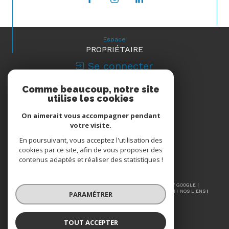
Espace
PROPRIÉTAIRE
Se connecter
Comme beaucoup, notre site
Nous
utilise les cookies
ADHÉRONS
On aimerait vous accompagner pendant
votre visite.
En poursuivant, vous acceptez l'utilisation des
cookies par ce site, afin de vous proposer des
contenus adaptés et réaliser des statistiques !
© 2026 | TOUS DROITS RÉSERVÉS | TRADUCTION POWERED BY GOOGLE |
NOS HONORAIRES
PLAN DU SITE
MENTIONS LÉGALES
ADMIN
NOS LIENS
PARAMÉTRER
POLITIQUE RGPD
COOKIES
TOUT ACCEPTER