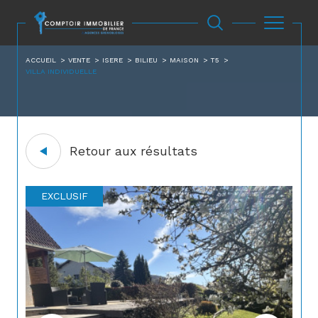
ACCUEIL
VENTE
ISERE
BILIEU
MAISON
T5
VILLA INDIVIDUELLE
Retour aux résultats
EXCLUSIF