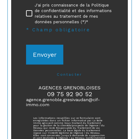
J'ai pris connaissance de la Politique
de confidentialité et des informations
relatives au traitement de mes
données personnelles (*)*
* Champ obligatoire
Envoyer
contacter
AGENCES GRENOBLOISES
09 75 92 90 52
agence.grenoble.gresivaudan@cif-
immo.com
Les informations recueillies sur ce formulaire sont
enregistrées dans un fichier informatisé par La Boite
Immo agissant comme Sous-traitant du traitement
pour la gestion de la clientèle/prospects de l'Agence / du
Réseau qui reste Responsable du Traitement de vos
Données personnelles. La base légale du traitement
repose sur l'intérêt légitime de l'Agence / du Réseau.
Elles sont conservées jusqu'à demande de suppression
et sont destinées à l'Agence / au Réseau. Conformément