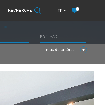
Langue
0
FR
RECHERCHE
CARRIÈRE
PE38
prix
max
Plus de critères