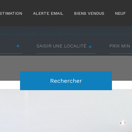
STIMATION
ALERTE EMAIL
BIENS VENDUS
NEUF
AISON T4 DE 100M A VENDRE BERNIN CROLES VUE BELLEDONNE D
Ville
prix
min
prix
Référence
max
Rechercher