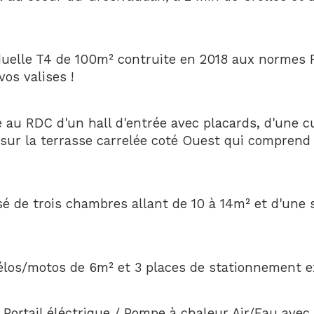
duelle T4 de 100m² contruite en 2018 aux normes R
os valises !
au RDC d'un hall d'entrée avec placards, d'une cu
sur la terrasse carrelée coté Ouest qui comprend 
é de trois chambres allant de 10 à 14m² et d'une s
élos/motos de 6m² et 3 places de stationnement e
 Portail éléctrique / Pompe à chaleur Air/Eau avec