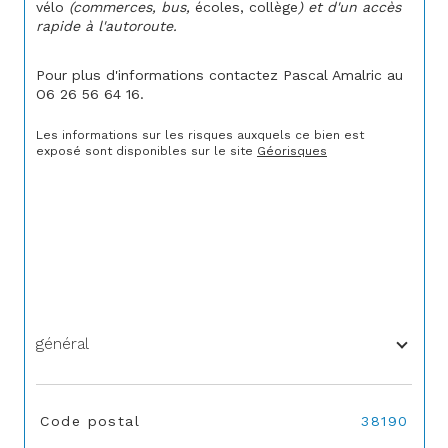
vélo
 (commerces, bus, 
écoles, collège
) et d'un accès 
rapide à l'autoroute.
Pour plus d'informations contactez Pascal Amalric au 
O6 26 56 64 16.
Les informations sur les risques auxquels ce bien est 
exposé sont disponibles sur le site 
Géorisques
général
TRAD_SIROCCO_Caracteristique
Valeurs
Code postal
38190