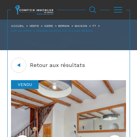
ACCUEIL
VENTE
ISERE
BERNIN
MAISON
T7
DPT 38 ISERE A VENDRE MAISON DE VILLAGE BERNIN
Retour aux résultats
VENDU