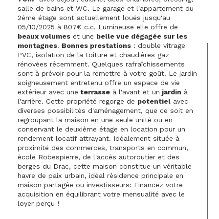
salle de bains et WC. Le garage et l'appartement du 
2ème étage sont actuellement loués jusqu'au 
05/10/2025 à 807€ c.c. Lumineuse elle offre de 
beaux volumes
 et une 
belle vue dégagée sur les 
montagnes
. 
Bonnes prestations
 : double vitrage 
PVC, isolation de la toiture et chaudières gaz 
rénovées récemment. Quelques rafraîchissements 
sont à prévoir pour la remettre à votre goût. Le jardin 
soigneusement entretenu offre un espace de vie 
extérieur avec une
 terrasse
 à l'avant et un
 jardin
 à 
l'arrière. Cette propriété regorge de 
potentiel
 avec 
diverses possibilités d'aménagement, que ce soit en 
regroupant la maison en une seule unité ou en 
conservant le deuxième étage en location pour un 
rendement locatif attrayant. Idéalement située à 
proximité des commerces, transports en commun, 
école Robespierre, de l'accès autoroutier et des 
berges du Drac, cette maison constitue un véritable 
havre de paix urbain, idéal résidence principale en 
maison partagée ou investisseurs: Financez votre 
acquisition en équilibrant votre mensualité avec le 
loyer perçu !