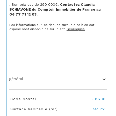
. Son prix est de 290 000€. 
Contactez Claudia 
SCHIAVONE du Comptoir Immobilier de France au 
O6 77 71 12 03.
Les informations sur les risques auxquels ce bien est 
exposé sont disponibles sur le site 
Géorisques
général
TRAD_SIROCCO_Caracteristique
Valeurs
Code postal
38600
Surface habitable (m²)
141 m²