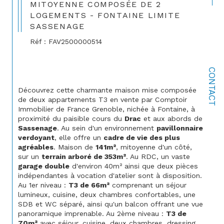
MITOYENNE COMPOSÉE DE 2
LOGEMENTS - FONTAINE LIMITE
SASSENAGE
Réf : FAV2500000514
CONTACT
Découvrez cette charmante maison mise composée 
de deux appartements T3 en vente par Comptoir 
Immobilier de France Grenoble, nichée à Fontaine, à 
proximité du paisible cours du 
Drac
 et aux abords de
Sassenage
. Au sein d'un environnement 
pavillonnaire 
verdoyant
, elle offre un 
cadre de vie des plus 
agréables
. Maison de 
141m²
, mitoyenne d'un côté, 
sur un 
terrain arboré de 353m²
. Au RDC, un vaste
garage double
 d'environ 40m² ainsi que deux pièces 
indépendantes à vocation d'atelier sont à disposition. 
Au 1er niveau : 
T3 de 66m²
 comprenant un séjour 
lumineux, cuisine, deux chambres confortables, une 
SDB et WC séparé, ainsi qu'un balcon offrant une vue 
panoramique imprenable. Au 2ème niveau : 
T3 de 
70m²
 avec séjour, cuisine, deux chambres, dressing, 