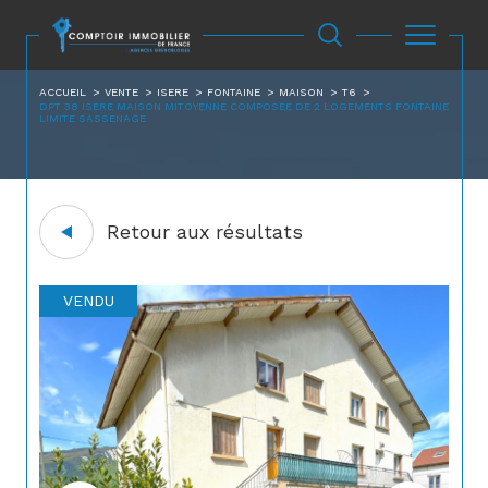
ACCUEIL
VENTE
ISERE
FONTAINE
MAISON
T6
DPT 38 ISERE MAISON MITOYENNE COMPOSEE DE 2 LOGEMENTS FONTAINE
LIMITE SASSENAGE
Retour aux résultats
VENDU