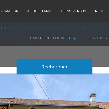
STIMATION
ALERTE EMAIL
BIENS VENDUS
NEUF
T7
PONTCHARRA 38 MAISON ATYPIQUE T7 4 CHAMBRES
Ville
prix
min
prix
Référence
max
Rechercher