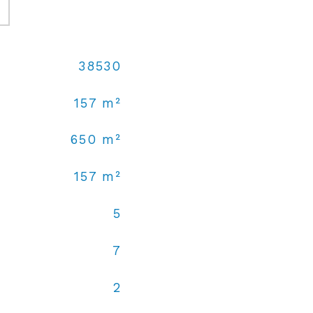
38530
157 m²
650 m²
157 m²
5
7
2