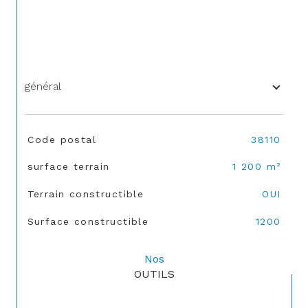
général
TRAD_SIROCCO_Caracteristique
Valeurs
Code postal
38110
surface terrain
1 200 m²
Terrain constructible
OUI
Surface constructible
1200
Nos
OUTILS