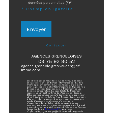
données personnelles (*)*
* Champ obligatoire
Envoyer
contacter
AGENCES GRENOBLOISES
09 75 92 90 52
agence.grenoble.gresivaudan@cif-
immo.com
Les informations recueillies sur ce formulaire sont
enregistrées dans un fichier informatisé par La Boite
Immo agissant comme Sous-traitant du traitement
pour la gestion de la clientèle/prospects de l'Agence / du
Réseau qui reste Responsable du Traitement de vos
Données personnelles. La base légale du traitement
repose sur l'intérêt légitime de l'Agence / du Réseau.
Elles sont conservées jusqu'à demande de suppression
et sont destinées à l'Agence / au Réseau. Conformément
à la loi « informatique et libertés », vous disposez des
droits d’accès, de rectification, d’effacement,
d’opposition, de limitation et de portabilité de vos
données. Vous pouvez retirer votre consentement à tout
moment en contactant directement l’Agence / Le Réseau.
Consultez le site
https://cnil.fr/fr
pour plus
d’informations sur vos droits. Si vous estimez, après