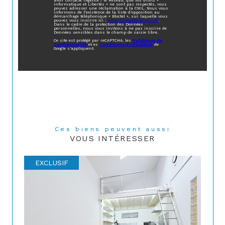
avoir contacté l'Agence / le Réseau, que vos droits «
Informatique et Libertés » ne sont pas respectés, vous
pouvez adresser une réclamation à la CNIL. Nous vous
informons de l’existence de la liste d'opposition au
démarchage téléphonique « Bloctel », sur laquelle vous
pouvez vous inscrire ici :
https://www.bloctel.gouv.fr
.
Dans le cadre de la protection des Données
personnelles, nous vous invitons à ne pas inscrire de
Données sensibles dans le champ de saisie libre.
Ce site est protégé par reCAPTCHA, les
Politiques de
Confidentialité
et es
Conditions d'utilisation
de
Google s'appliquent.
Ces biens peuvent aussi
VOUS INTÉRESSER
EXCLUSIF