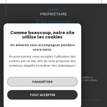
Espace
PROPRIÉTAIRE
Se connecter
Comme beaucoup, notre site
Nous
utilise les cookies
ADHÉRONS
On aimerait vous accompagner pendant
votre visite.
En poursuivant, vous acceptez l'utilisation des
cookies par ce site, afin de vous proposer des
contenus adaptés et réaliser des statistiques !
© 2026 | TOUS DROITS RÉSERVÉS | TRADUCTION POWERED BY GOOGLE |
NOS HONORAIRES
PLAN DU SITE
MENTIONS LÉGALES
ADMIN
NOS LIENS
PARAMÉTRER
POLITIQUE RGPD
COOKIES
TOUT ACCEPTER