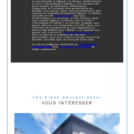
et sont destinées à l'Agence / au Réseau. Conformément
à la loi « informatique et libertés », vous disposez des
droits d’accès, de rectification, d’effacement,
d’opposition, de limitation et de portabilité de vos
données. Vous pouvez retirer votre consentement à tout
moment en contactant directement l’Agence / Le Réseau.
Consultez le site
https://cnil.fr/fr
pour plus
d’informations sur vos droits. Si vous estimez, après
avoir contacté l'Agence / le Réseau, que vos droits «
Informatique et Libertés » ne sont pas respectés, vous
pouvez adresser une réclamation à la CNIL. Nous vous
informons de l’existence de la liste d'opposition au
démarchage téléphonique « Bloctel », sur laquelle vous
pouvez vous inscrire ici :
https://www.bloctel.gouv.fr
.
Dans le cadre de la protection des Données
personnelles, nous vous invitons à ne pas inscrire de
Données sensibles dans le champ de saisie libre.
Ce site est protégé par reCAPTCHA, les
Politiques de
Confidentialité
et es
Conditions d'utilisation
de
Google s'appliquent.
Ces biens peuvent aussi
VOUS INTÉRESSER