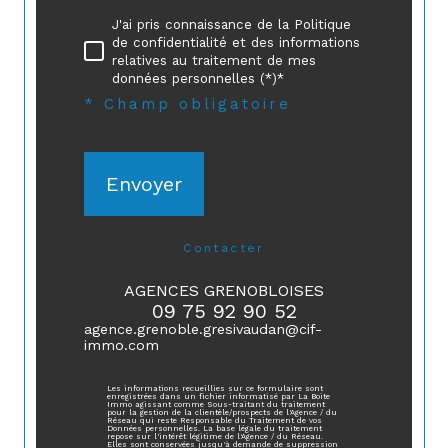
J'ai pris connaissance de la Politique
de confidentialité et des informations
relatives au traitement de mes
données personnelles (*)*
* Champ obligatoire
Envoyer
contacter
AGENCES GRENOBLOISES
09 75 92 90 52
agence.grenoble.gresivaudan@cif-
immo.com
Les informations recueillies sur ce formulaire sont
enregistrées dans un fichier informatisé par La Boite
Immo agissant comme Sous-traitant du traitement
pour la gestion de la clientèle/prospects de l'Agence / du
Réseau qui reste Responsable du Traitement de vos
Données personnelles. La base légale du traitement
repose sur l'intérêt légitime de l'Agence / du Réseau.
Elles sont conservées jusqu'à demande de suppression