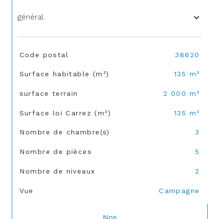
général
TRAD_SIROCCO_Caracteristique
Valeurs
Code postal
38620
Surface habitable (m²)
135 m²
surface terrain
2 000 m²
Surface loi Carrez (m²)
135 m²
Nombre de chambre(s)
3
Nombre de pièces
5
Nombre de niveaux
2
Vue
Campagne
Nos