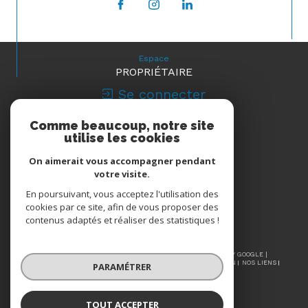
Espace
PROPRIÉTAIRE
Se connecter
Comme beaucoup, notre site
Nous
utilise les cookies
ADHÉRONS
On aimerait vous accompagner pendant
votre visite.
En poursuivant, vous acceptez l'utilisation des
cookies par ce site, afin de vous proposer des
contenus adaptés et réaliser des statistiques !
© 2026 | TOUS DROITS RÉSERVÉS | TRADUCTION POWERED BY GOOGLE |
NOS HONORAIRES
PLAN DU SITE
MENTIONS LÉGALES
ADMIN
NOS LIENS
PARAMÉTRER
POLITIQUE RGPD
COOKIES
TOUT ACCEPTER