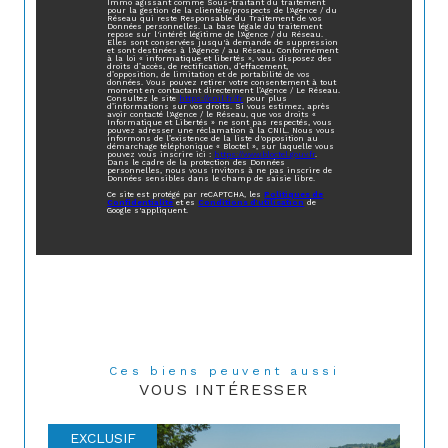
Immo agissant comme Sous-traitant du traitement
pour la gestion de la clientèle/prospects de l'Agence / du
Réseau qui reste Responsable du Traitement de vos
Données personnelles. La base légale du traitement
repose sur l'intérêt légitime de l'Agence / du Réseau.
Elles sont conservées jusqu'à demande de suppression
et sont destinées à l'Agence / au Réseau. Conformément
à la loi « informatique et libertés », vous disposez des
droits d’accès, de rectification, d’effacement,
d’opposition, de limitation et de portabilité de vos
données. Vous pouvez retirer votre consentement à tout
moment en contactant directement l’Agence / Le Réseau.
Consultez le site
https://cnil.fr/fr
pour plus
d’informations sur vos droits. Si vous estimez, après
avoir contacté l'Agence / le Réseau, que vos droits «
Informatique et Libertés » ne sont pas respectés, vous
pouvez adresser une réclamation à la CNIL. Nous vous
informons de l’existence de la liste d'opposition au
démarchage téléphonique « Bloctel », sur laquelle vous
pouvez vous inscrire ici :
https://www.bloctel.gouv.fr
.
Dans le cadre de la protection des Données
personnelles, nous vous invitons à ne pas inscrire de
Données sensibles dans le champ de saisie libre.
Ce site est protégé par reCAPTCHA, les
Politiques de
Confidentialité
et es
Conditions d'utilisation
de
Google s'appliquent.
Ces biens peuvent aussi
VOUS INTÉRESSER
EXCLUSIF