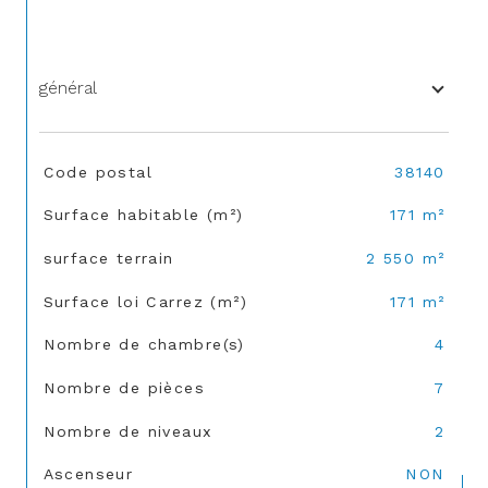
général
TRAD_SIROCCO_Caracteristique
Valeurs
Code postal
38140
Surface habitable (m²)
171 m²
surface terrain
2 550 m²
Surface loi Carrez (m²)
171 m²
Nombre de chambre(s)
4
Nombre de pièces
7
Nombre de niveaux
2
Ascenseur
NON