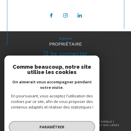
Espace
PROPRIÉTAIRE
Se connecter
Comme beaucoup, notre site
Nous
utilise les cookies
ADHÉRONS
On aimerait vous accompagner pendant
votre visite.
En poursuivant, vous acceptez l'utilisation des
cookies par ce site, afin de vous proposer des
contenus adaptés et réaliser des statistiques !
© 2026 | TOUS DROITS RÉSERVÉS | TRADUCTION POWERED BY GOOGLE |
NOS HONORAIRES
PLAN DU SITE
MENTIONS LÉGALES
ADMIN
NOS LIENS
PARAMÉTRER
POLITIQUE RGPD
COOKIES