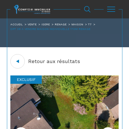
ACCUEIL
VENTE
ISERE
RENAGE
MAISON
T7
DPT 38 A VENDRE MAISON INDIVIDUELLE 170M RENAGE
Retour aux résultats
EXCLUSIF