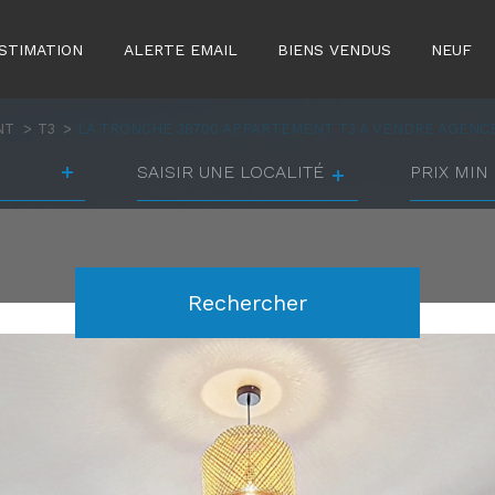
STIMATION
ALERTE EMAIL
BIENS VENDUS
NEUF
NT
T3
LA TRONCHE 38700 APPARTEMENT T3 A VENDRE AGENCE
Ville
prix
min
prix
Référence
max
Rechercher