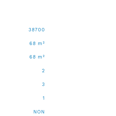
38700
68 m²
68 m²
2
3
1
NON