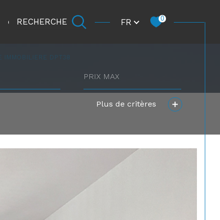
Langue
0
FR
RECHERCHE
CARRIÈRE
 IMMOBILIERE DPT38
prix
max
Plus de critères