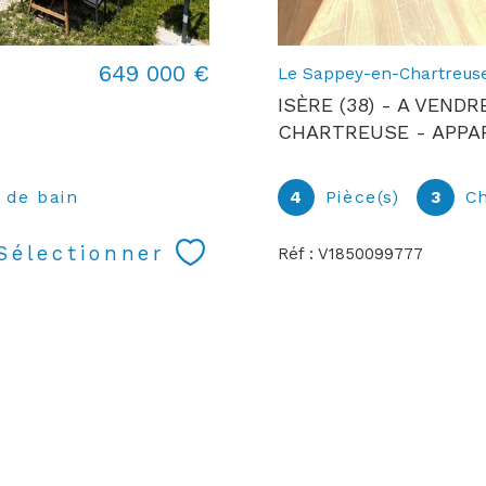
649 000 €
Le Sappey-en-Chartreuse
ISÈRE (38) - A VEND
CHARTREUSE - APPAR
) de bain
4
Pièce(s)
3
C
Sélectionner
Réf : V1850099777