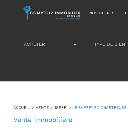
NOS OFFRES
E
Type
Type
ACHETER
TYPE DE BIEN
d'offre
de
bien
ACCUEIL
VENTE
ISERE
LE SAPPEY EN CHARTREUSE
Vente immobilière