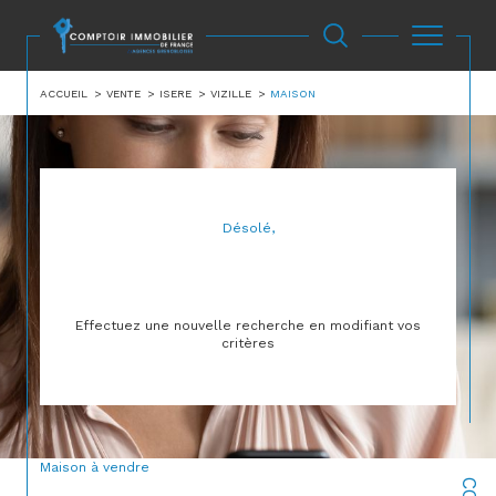
ACCUEIL
VENTE
ISERE
VIZILLE
MAISON
Désolé,
AUCUNE ANNONCE TROUVÉE SELON VOS
CRITÈRES
Effectuez une nouvelle recherche en modifiant vos
critères
Maison à vendre