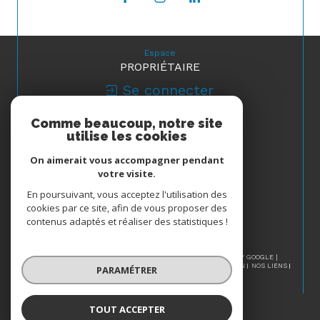
Espace
PROPRIÉTAIRE
Se connecter
Comme beaucoup, notre site
Nous
utilise les cookies
ADHÉRONS
On aimerait vous accompagner pendant
votre visite.
En poursuivant, vous acceptez l'utilisation des
cookies par ce site, afin de vous proposer des
contenus adaptés et réaliser des statistiques !
© 2026 | TOUS DROITS RÉSERVÉS | TRADUCTION POWERED BY GOOGLE |
NOS HONORAIRES
PLAN DU SITE
MENTIONS LÉGALES
ADMIN
NOS LIENS
PARAMÉTRER
POLITIQUE RGPD
COOKIES
TOUT ACCEPTER