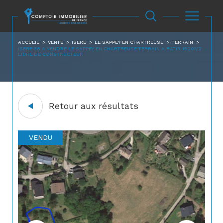
ACCUEIL
VENTE
ISERE
LE SAPPEY EN CHARTREUSE
TERRAIN
ISERE 38 A VENDRE LE SAPPEY EN CHARTREUSE TERRAIN A BATIR 1500M2
LIBRE DE CONSTRUCTEUR
Retour aux résultats
VENDU