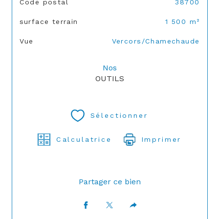
TRAD_SIROCCO_Caracteristique
Valeurs
Code postal
38700
surface terrain
1 500 m²
Vue
Vercors/Chamechaude
Nos
OUTILS
Sélectionner
Calculatrice
Imprimer
Partager ce bien