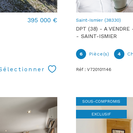
395 000 €
Saint-Ismier (38330)
DPT (38) - A VENDRE
- SAINT-ISMIER
6
Pièce(s)
4
C
Sélectionner
Réf : V720101146
SOUS-COMPROMIS
EXCLUSIF