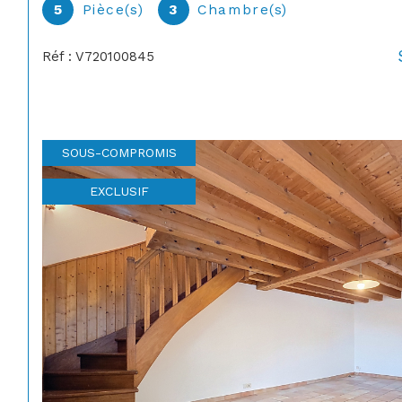
5
Pièce(s)
3
Chambre(s)
Réf : V720100845
SOUS-COMPROMIS
EXCLUSIF