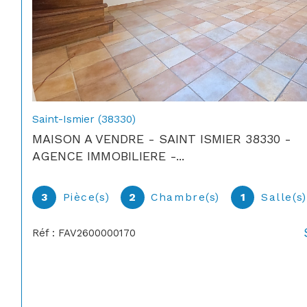
Saint-Ismier (38330)
MAISON A VENDRE - SAINT ISMIER 38330 -
AGENCE IMMOBILIERE -...
3
Pièce(s)
2
Chambre(s)
1
Salle(s
Réf : FAV2600000170