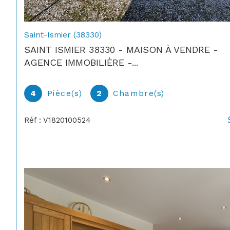
Saint-Ismier (38330)
SAINT ISMIER 38330 - MAISON À VENDRE -
AGENCE IMMOBILIÈRE -...
4
Pièce(s)
2
Chambre(s)
Réf : V1820100524