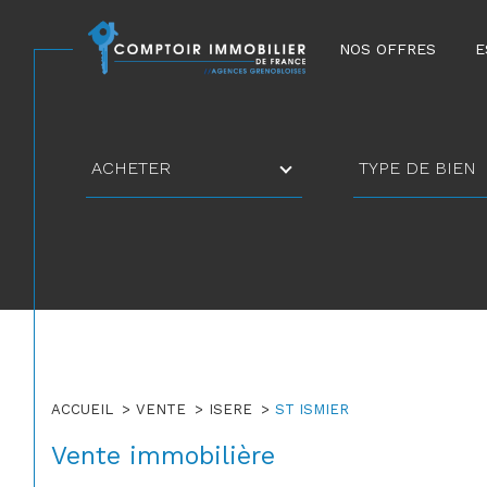
NOS OFFRES
E
Type
Type
ACHETER
TYPE DE BIEN
d'offre
de
bien
ACCUEIL
VENTE
ISERE
ST ISMIER
Vente immobilière