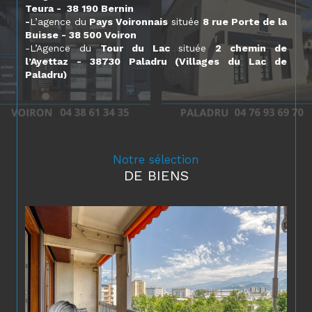
Teura - 38 190 Bernin
-
L’agence du
Pays Voironnais
située
8 rue Porte de la
Buisse - 38 500 Voiron
-L’Agence du
Tour du Lac
située
2 chemin de
l’Ayettaz - 38730 Paladru (Villages du Lac de
Paladru)
Le marché est compliqué et toujours tendu sur
certaines zones.
Nos différents partenariats (promoteurs, lotisseurs,
aménageurs) nous permettent de vous proposer
régulièrement des biens (maisons, appartements
Notre sélection
terrains) à l’achat en
EXCLUSIVITE
dans vos Agences
DE BIENS
Comptoir Immobilier de France.
La performance de notre réseau
: une diffusion de
votre annonce
sur 600 sites
internet, la sécurité, la
convivialité et la visibilité de nos trois agences
immobilières dans la région
Notre parfaite connaissance du secteur et notre
expérience professionnelle
nous permettent
d’exercer notre métier avec méthode et rigueur.