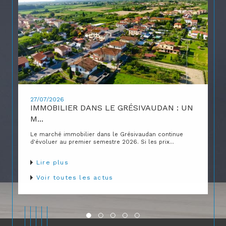
27/07/2026
IMMOBILIER DANS LE GRÉSIVAUDAN : UN
M...
Le marché immobilier dans le Grésivaudan continue
d'évoluer au premier semestre 2026. Si les prix...
Lire plus
Voir toutes les actus