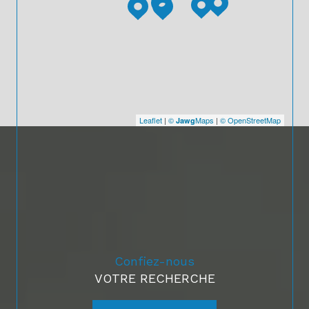
Leaflet
|
©
Maps
|
© OpenStreetMap
Jawg
Confiez-nous
VOTRE RECHERCHE