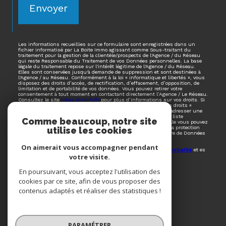
Envoyer
Les informations recueillies sur ce formulaire sont enregistrées dans un
fichier informatisé par La Boite Immo agissant comme Sous-traitant du
traitement pour la gestion de la clientèle/prospects de l'Agence / du Réseau
qui reste Responsable du Traitement de vos Données personnelles. La base
légale du traitement repose sur l'intérêt légitime de l'Agence / du Réseau.
Elles sont conservées jusqu'à demande de suppression et sont destinées à
l'Agence / au Réseau. Conformément à la loi « informatique et libertés », vous
disposez des droits d’accès, de rectification, d’effacement, d’opposition, de
limitation et de portabilité de vos données. Vous pouvez retirer votre
consentement à tout moment en contactant directement l’Agence / Le Réseau.
Consultez le site
https://cnil.fr/fr
pour plus d’informations sur vos droits. Si
vous estimez, après avoir contacté l'Agence / le Réseau, que vos droits «
Informatique et Libertés » ne sont pas respectés, vous pouvez adresser une
réclamation à la CNIL. Nous vous informons de l’existence de la liste
Comme beaucoup, notre site
d'opposition au démarchage téléphonique « Bloctel », sur laquelle vous pouvez
vous inscrire ici :
https://www.bloctel.gouv.fr
. Dans le cadre de la protection
utilise les cookies
des Données personnelles, nous vous invitons à ne pas inscrire de Données
sensibles dans le champ de saisie libre.
On aimerait vous accompagner pendant
Ce site est protégé par reCAPTCHA, les
Politiques de Confidentialité
et es
votre visite.
Conditions d'utilisation
de Google s'appliquent.
En poursuivant, vous acceptez l'utilisation des
cookies par ce site, afin de vous proposer des
contenus adaptés et réaliser des statistiques !
Espace
PROPRIÉTAIRE
Se connecter
PARAMÉTRER